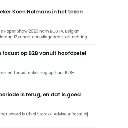
eker Koen Nolmans in het teken
n de Paper Show 2026 nam BOSTA, Belgian
erdag 12 maart een vliegende start richting
ie van de Paper Show plaatsvindt.
n focust op B2B vanuit hoofdzetel
oten en focust enkel nog op haar B2B-
eriode is terug, en dat is goed
t woord is Chiel Sterckx, Adviseur Retail bij