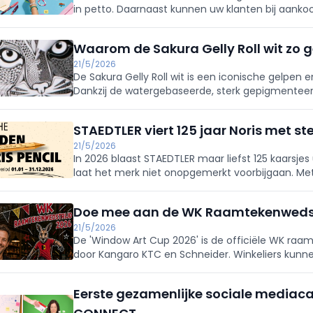
in petto. Daarnaast kunnen uw klanten bij aankoo
winnen.
Waarom de Sakura Gelly Roll wit zo ge
21/5/2026
De Sakura Gelly Roll wit is een iconische gelpen e
Dankzij de watergebaseerde, sterk gepigmenteerd
constante inkttoevoer, zonder dat extra druk nodi
STAEDTLER viert 125 jaar Noris met s
21/5/2026
In 2026 blaast STAEDTLER maar liefst 125 kaarsjes 
laat het merk niet onopgemerkt voorbijgaan. Me
zet STAEDTLER volop in op extra verkoopmomente
potloodcategorie, het hele jaar door.
Doe mee aan de WK Raamtekenwedst
21/5/2026
De 'Window Art Cup 2026' is de officiële WK raa
door Kangaro KTC en Schneider. Winkeliers kunn
om te toveren in de sfeer van het WK voetbal e
Eerste gezamenlijke sociale mediac