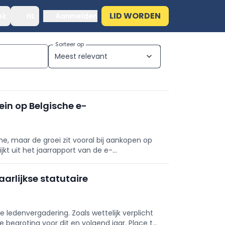
LID WORDEN
ek
NL
Aanmelden
Sorteer op
Meest relevant
expand_more
ein op Belgische e-
e, maar de groei zit vooral bij aankopen op
jkt uit het jaarrapport van de e-
arlijkse statutaire
re ledenvergadering. Zoals wettelijk verplicht
e begroting voor dit en volgend jaar. Place to