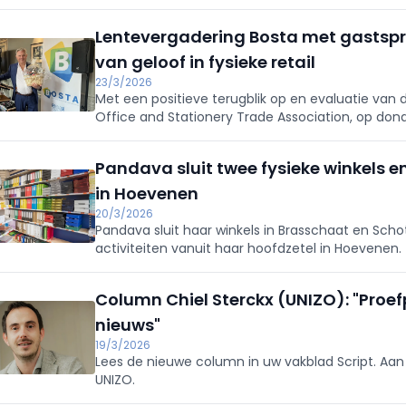
onderzoek van AVA zelf.
Lentevergadering Bosta met gastspr
van geloof in fysieke retail
23/3/2026
Met een positieve terugblik op en evaluatie va
Office and Stationery Trade Association, op dond
24 en 25 januari 2027, wanneer de volgende edit
Pandava sluit twee fysieke winkels e
in Hoevenen
20/3/2026
Pandava sluit haar winkels in Brasschaat en Sch
activiteiten vanuit haar hoofdzetel in Hoevenen.
Column Chiel Sterckx (UNIZO): "Proefp
nieuws"
19/3/2026
Lees de nieuwe column in uw vakblad Script. Aan he
UNIZO.