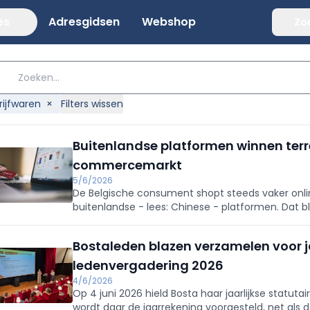
es
Adresgidsen
Webshop
Zo
rijfwaren
×
Filters wissen
Buitenlandse platformen winnen terr
commercemarkt
5/6/2026
De Belgische consument shopt steeds vaker onlin
buitenlandse - lees: Chinese - platformen. Dat bli
commercefederatie Becom.
Bostaleden blazen verzamelen voor ja
ledenvergadering 2026
4/6/2026
Op 4 juni 2026 hield Bosta haar jaarlijkse statutai
wordt daar de jaarrekening voorgesteld, net als d