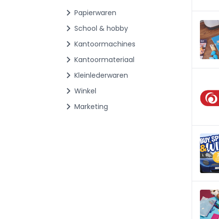
chevron_right
Papierwaren
chevron_right
School & hobby
chevron_right
Kantoormachines
chevron_right
Kantoormateriaal
chevron_right
Kleinlederwaren
chevron_right
Winkel
chevron_right
Marketing