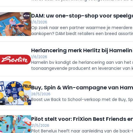
be deze keer was het prachtige Maison de la Poste
DAM: uw one-stop-shop voor speelgo
1/6/2026
Op zoek naar een partner waarmee je meerdere s
aankopen? DAM biedt retailers een breed assorti
cadeauwinkels en andere retailkanalen.
Herlancering merk Herlitz bij Hamelin
1/6/2026
Hamelin bv kondigt de herlancering aan van het m
toonaangevende producent en leverancier van 
veranderende marktbehoeften.
Buy, Spin & Win-campagne van Hamel
28/5/2026
Boost uw Back to School-verkoop met de Buy, Spi
Pilot stelt voor: FriXion Best Friends e
21/5/2026
Pilot Benelux heeft naar aanleiding van de back