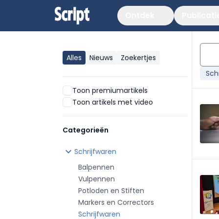
Ontdek
Publicati
Alles
Nieuws
Zoekertjes
Sch
Toon premiumartikels
Toon artikels met video
Categorieën
chevron_right
Schrijfwaren
Balpennen
Vulpennen
Potloden en Stiften
Markers en Correctors
Schrijfwaren