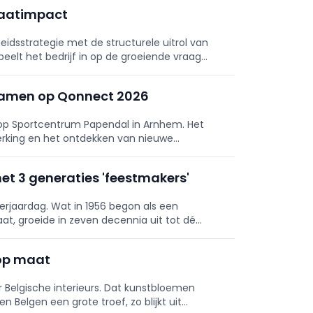
imaatimpact
idsstrategie met de structurele uitrol van
eelt het bedrijf in op de groeiende vraag
u
 samen op Qonnect 2026
op Sportcentrum Papendal in Arnhem. Het
erking en het ontdekken van nieuwe
met 3 generaties 'feestmakers'
 verjaardag. Wat in 1956 begon als een
at, groeide in zeven decennia uit tot dé
aal.
 op maat
Belgische interieurs. Dat kunstbloemen
 Belgen een grote troef, zo blijkt uit