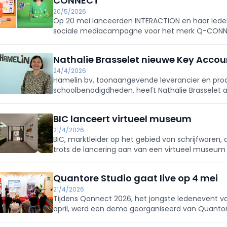
CONNECT
20/5/2026
Op 20 mei lanceerden INTERACTION en haar leden
sociale mediacampagne voor het merk Q-CONNECT
Nathalie Brasselet nieuwe Key Accou
24/4/2026
Hamelin bv, toonaangevende leverancier en pro
schoolbenodigdheden, heeft Nathalie Brasselet
BeLux.
BIC lanceert virtueel museum
21/4/2026
BIC, marktleider op het gebied van schrijfwaren
trots de lancering aan van een virtueel museum 
The BIC Art Collection Museum, dat nu voor iedere
Quantore Studio gaat live op 4 mei
21/4/2026
Tijdens Qonnect 2026, het jongste ledenevent v
april, werd een demo georganiseerd van Quantor
mei live.