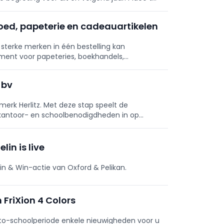
 op de site van Tour & Taxis in Brussel.
ed, papeterie en cadeauartikelen
terke merken in één bestelling kan
ment voor papeteries, boekhandels,
 bv
erk Herlitz. Met deze stap speelt de
kantoor- en schoolbenodigdheden in op
in is live
n & Win-actie van Oxford & Pelikan.
n FriXion 4 Colors
-to-schoolperiode enkele nieuwigheden voor u