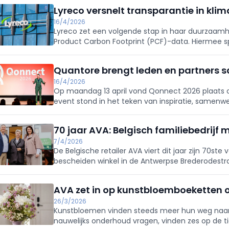
Lyreco versnelt transparantie in kl
16/4/2026
Lyreco zet een volgende stap in haar duurzaamhe
Product Carbon Footprint (PCF)-data. Hiermee sp
naar transparante klimaatdata op productnivea
Quantore brengt leden en partners
16/4/2026
Op maandag 13 april vond Qonnect 2026 plaats 
event stond in het teken van inspiratie, samenw
commerciële kansen.
70 jaar AVA: Belgisch familiebedrijf 
7/4/2026
De Belgische retailer AVA viert dit jaar zijn 70ste
bescheiden winkel in de Antwerpse Brederodestra
referentie in feest-, decoratie- en kantoormateri
AVA zet in op kunstbloemboeketten
26/3/2026
Kunstbloemen vinden steeds meer hun weg naar 
nauwelijks onderhoud vragen, vinden zes op de tien