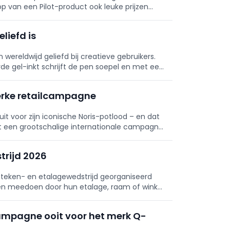
p van een Pilot-product ook leuke prijzen
liefd is
n wereldwijd geliefd bij creatieve gebruikers.
e gel-inkt schrijft de pen soepel en met een
g is.
terke retailcampagne
uit voor zijn iconische Noris-potlood – en dat
t een grootschalige internationale campagne
n én een versterking van de volledige
rijd 2026
mteken- en etalagewedstrijd georganiseerd
en meedoen door hun etalage, raam of winkel
n kans te maken op € 500 shoptegoed.
ampagne ooit voor het merk Q-