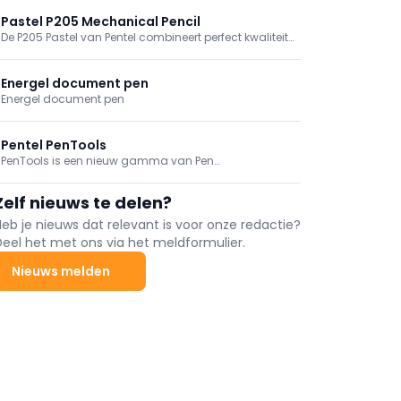
Pastel P205 Mechanical Pencil
De P205 Pastel van Pentel combineert perfect kwaliteit,
precisie en design. Dit vulpotlood is de ideale keuze
voor zowel professionals als schrijfliefhebbers, met
zijn 4 mm vaste punt die uitstekende controle biedt bij
Energel document pen
technisch tekenen en ...
Energel document pen
Pentel PenTools
PenTools is een nieuw gamma van Pen
Gereedschappen gericht op de professionele en doe-
het-zelf gebruiker. Bestaande producten op de markt
Zelf nieuws te delen?
gebracht onder een nieuwe naam met een duidelijke
onderscheiding van het bestaande gamma gericht
Heb je nieuws dat relevant is voor onze redactie?
aan een specifieke doelgroep
Deel het met ons via het meldformulier.
Nieuws melden