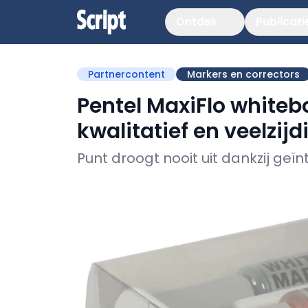
Ontdek
Publicati
Partnercontent
Markers en correctors
Pentel MaxiFlo white
kwalitatief en veelzijd
Punt droogt nooit uit dankzij g