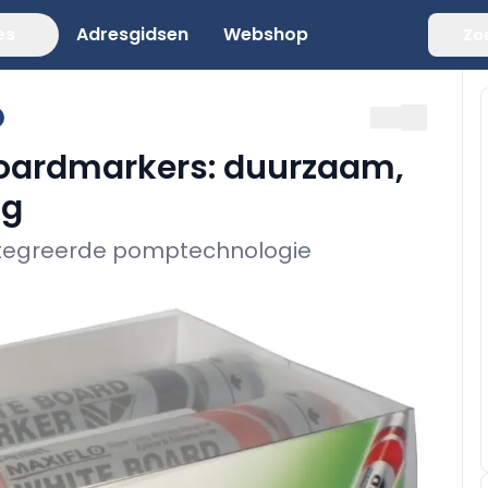
es
Adresgidsen
Webshop
Zo
boardmarkers: duurzaam,
ig
eïntegreerde pomptechnologie