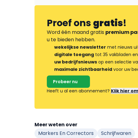
Proef ons
gratis
!
Word één maand gratis
premium pa
u te bieden hebben.
wekelijkse newsletter
met nieuws ui
digitale toegang
tot 35 vakbladen en
uw bedrijfsnieuws
op een selectie v
maximale zichtbaarheid
voor uw bed
Probeer nu
Heeft u al een abonnement?
Klik hier o
Meer weten over
Markers En Correctors
Schrijfwaren