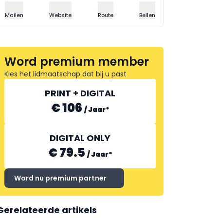
Mailen
Website
Route
Bellen
Word premium member
Kies het lidmaatschap dat bij u past
PRINT + DIGITAL
€ 106
/
Jaar
*
DIGITAL ONLY
€ 79.5
/
Jaar
*
Word nu premium partner
Gerelateerde artikels