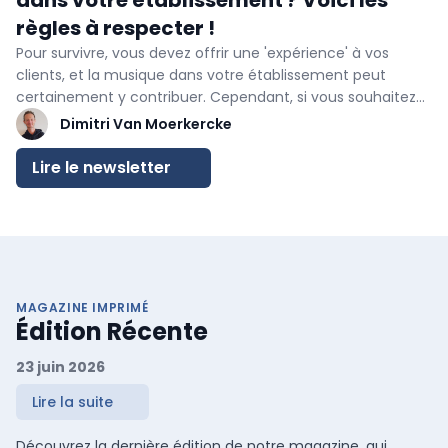
dans votre établissement ? Voici les
règles à respecter !
Pour survivre, vous devez offrir une 'expérience' à vos
clients, et la musique dans votre établissement peut
certainement y contribuer. Cependant, si vous souhaitez
diffuser de la musique, vous devez respecter certaines
Dimitri Van Moerkercke
règles. Quand la musique relève-t-elle d'un usage privé, et
quand devient-elle une communication publique ? Quels
Lire le newsletter
sont les droits en jeu ? Et comment s'assurer que tout est
en règle ? Vous trouverez toutes les réponses dans cette
newsletter.
MAGAZINE IMPRIMÉ
Édition Récente
23 juin 2026
Lire la suite
Découvrez la dernière édition de notre magazine, qui