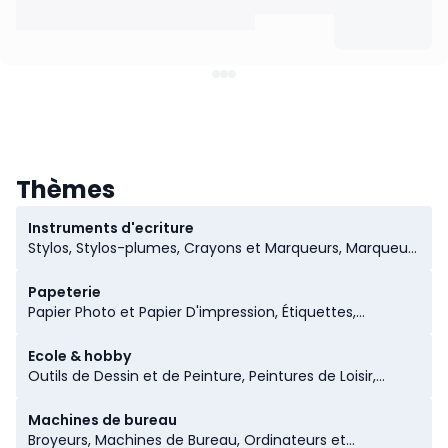
Thèmes
Instruments d'ecriture
Stylos, Stylos-plumes, Crayons et Marqueurs, Marqueurs
et Correcteurs, Ecriture
Papeterie
Papier Photo et Papier D'impression, Étiquettes,
Enveloppes et Emballages, Cartes de Voeux,
Calendriers, Papeterie
Ecole & hobby
Outils de Dessin et de Peinture, Peintures de Loisir,
Découper et Coller
Machines de bureau
Broyeurs, Machines de Bureau, Ordinateurs et