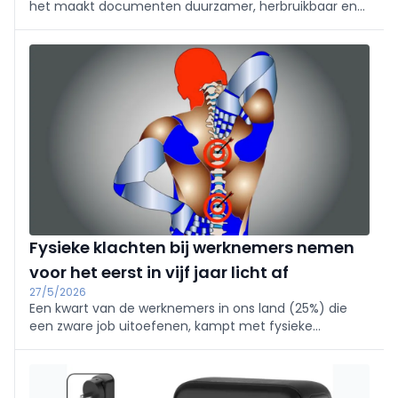
het maakt documenten duurzamer, herbruikbaar en
professioneler. Of je nu thuis bent, in de klas of op
kantoor, met lamineren blijven belangrijke materialen
er langer als nieuw uitzien.
Fysieke klachten bij werknemers nemen
voor het eerst in vijf jaar licht af
27/5/2026
Een kwart van de werknemers in ons land (25%) die
een zware job uitoefenen, kampt met fysieke
ongemakken tijdens het bewegen. Voor het eerst in 5
jaar neemt het aantal werknemers met fysieke
klachten niet toe. Dat blijkt uit onderzoek van Mensura.