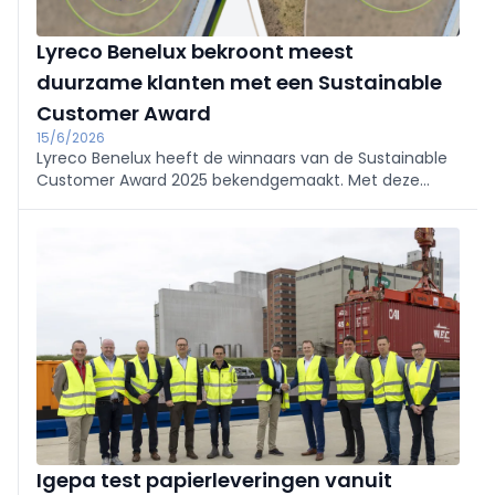
Lyreco Benelux bekroont meest
duurzame klanten met een Sustainable
Customer Award
15/6/2026
Lyreco Benelux heeft de winnaars van de Sustainable
Customer Award 2025 bekendgemaakt. Met deze
onderscheiding worden organisaties bekroond die
duurzaamheid actief integreren in hun aankoopbeleid.
Meer dan veertig klanten namen deel aan deze editie,
waarvan twee organisaties zich in het bijzonder wisten
te onderscheiden.
Igepa test papierleveringen vanuit