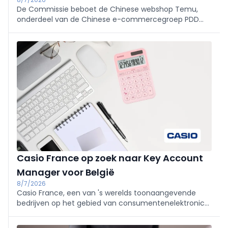
De Commissie beboet de Chinese webshop Temu,
onderdeel van de Chinese e-commercegroep PDD
Holdings, met 200 miljoen euro. En ze weigert voorlopig
het licht op groen te zetten voor de overname van
het Duitse moederbedrijf van MediaMarkt door
JD.com.
Casio France op zoek naar Key Account
Manager voor België
8/7/2026
Casio France, een van 's werelds toonaangevende
bedrijven op het gebied van consumentenelektronica,
is momenteel op zoek naar een Key Account Manager
M/V voor haar divisie 'Calculators'. De functie is