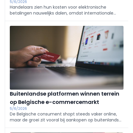
5/6/2026
Handelaars zien hun kosten voor elektronische
betalingen nauwelijks dalen, omdat internationale
spelers, zoals Visa of Mastercard, hun tarieven blijven
optrekken. Voor kleine ondernemers blijft dat
kostenplaatje onvoldoende transparant.
Buitenlandse platformen winnen terrein
op Belgische e-commercemarkt
5/6/2026
De Belgische consument shopt steeds vaker online,
maar de groei zit vooral bij aankopen op buitenlandse
- lees: Chinese - platformen. Dat blijkt uit het
jaarrapport van de e-commercefederatie Becom.